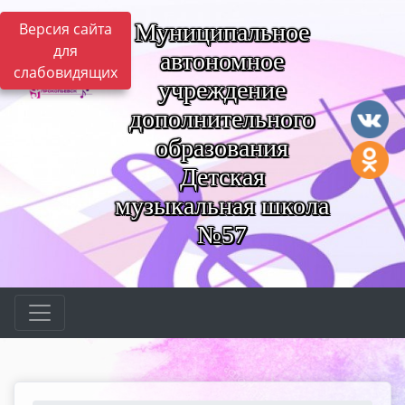
Муниципальное
Версия сайта
для
автономное
слабовидящих
учреждение
дополнительного
образования
Детская
музыкальная школа
№57