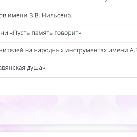
ов имени В.В. Нильсена.
сни «Пусть память говорит»
ителей на народных инструментах имени А.В
лавянская душа»