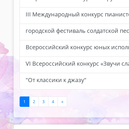
III Международный конкурс пианист
городской фестиваль солдатской пе
Всероссийский конкурс юных исполн
VI Всероссийский конкурс «Звучи с
"От классики к джазу"
1
2
3
4
»