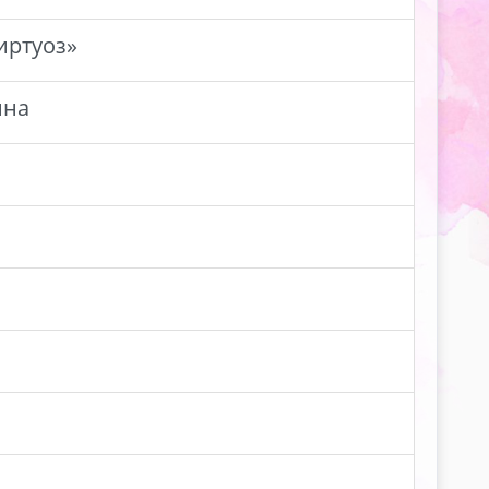
иртуоз»
ина