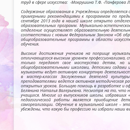
труд в сфере искусства: -Мокрушина Т.Ф. -Панферова 
Содержание образования в Учреждении определяется
примерными рекомендациями к программам по предм
сентябре 2013 года в нашей школе открыто отделен
образовательных программ. Музыкально-эстетическо
отделение осуществляет образовательную деятельнос
соответствии с новым Федеральным Законом «Об обра
общеобразовательные программы в области искусств
обучения.
Высокие достижения учеников на поприще музыкаль
отличающегося высоким уровнем профессионализма, 
только передают свое мастерство детям, но и
общеобразовательными школами, детскими садами и 
музыканты ведут активную концертную деятельность,
в мастер-классах Заслуженных деятелей культур
преподавателями ведется активная методическая ра
открытых уроков. Большую помощь в разработке и о
Белянина Наталья Валерьевна. Несмотря на то, что 
учащихся. Многие из выпускников школы, избравших «
педагогической работы является приобщение дете
самореализации. Обучение в музыкальной школе – э
убеждены, что какую бы профессию ни избрали наши в