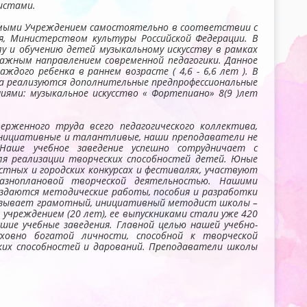
листами.
емыми Учреждением самостоятельно в соответствии с
, Министерством культуры Российской Федерации. В
 и обучению детей музыкальному искусству в рамках
ажным направлением современной педагогики. Данное
ого ребенка в раннем возрасте ( 4,6 - 6,6 лет ). В
да реализуются дополнительные предпрофессиональные
ями: музыкальное искусство « Фортепиано» 8(9 )лет
рженного труда всего педагогического коллектива,
инициативные и талантливые, наши преподаватели не
аше учебное заведение успешно сотрудничает с
ля реализации творческих способностей детей. Юные
тных и городских конкурсах и фестивалях, участвуют
разноплановой творческой деятельностью. Нашими
здаются методические работы, пособия и разработки
казывает грамотный, инициативный методист школы –
чреждением (20 лет), ее выпускниками стали уже 420
сшие учебные заведения. Главной целью нашей учебно-
уховно богатой личности, способной к творческой
ких способностей и дарований. Преподаватели школы