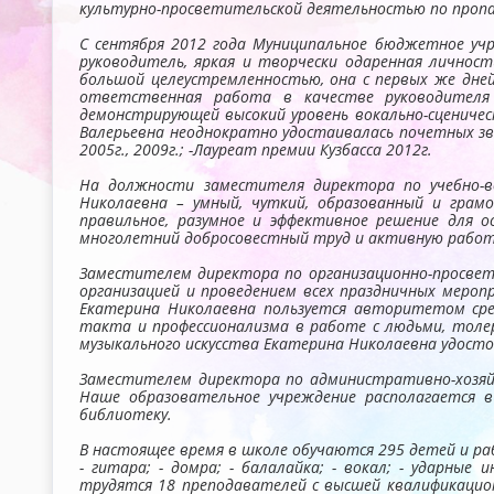
культурно-просветительской деятельностью по пропаг
С сентября 2012 года Муниципальное бюджетное уч
руководитель, яркая и творчески одаренная личнос
большой целеустремленностью, она с первых же дней
ответственная работа в качестве руководителя
демонстрирующей высокий уровень вокально-сценичес
Валерьевна неоднократно удостаивалась почетных зва
2005г., 2009г.; -Лауреат премии Кузбасса 2012г.
На должности заместителя директора по учебно-в
Николаевна – умный, чуткий, образованный и грам
правильное, разумное и эффективное решение для о
многолетний добросовестный труд и активную работ
Заместителем директора по организационно-просвет
организацией и проведением всех праздничных мероп
Екатерина Николаевна пользуется авторитетом сред
такта и профессионализма в работе с людьми, толе
музыкального искусства Екатерина Николаевна удосто
Заместителем директора по административно-хозяйс
Наше образовательное учреждение располагается в
библиотеку.
В настоящее время в школе обучаются 295 детей и раб
- гитара; - домра; - балалайка; - вокал; - ударны
трудятся 18 преподавателей с высшей квалификацио