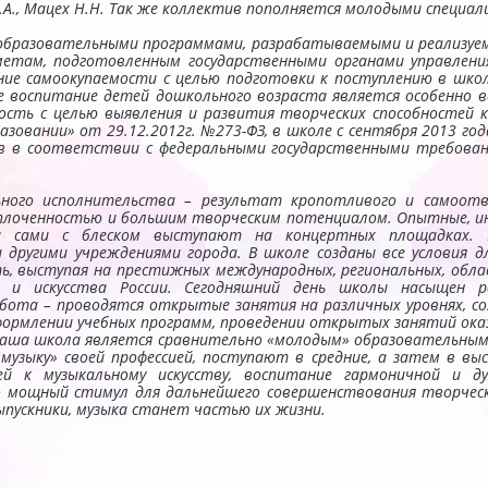
Л.А., Мацех Н.Н. Так же коллектив пополняется молодыми специа
 образовательными программами, разрабатываемыми и реализу
етам, подготовленным государственными органами управления
ие самоокупаемости с целью подготовки к поступлению в школу
е воспитание детей дошкольного возраста является особенно в
ть с целью выявления и развития творческих способностей кажд
зовании» от 29.12.2012г. №273-ФЗ, в школе с сентября 2013 го
 в соответствии с федеральными государственными требовани
ного исполнительства – результат кропотливого и самоотве
сплоченностью и большим творческим потенциалом. Опытные, 
 сами с блеском выступают на концертных площадках. Н
другими учреждениями города. В школе созданы все условия д
 выступая на престижных международных, региональных, облас
ы и искусства России. Сегодняшний день школы насыщен 
бота – проводятся открытые занятия на различных уровнях, со
формлении учебных программ, проведении открытых занятий о
наша школа является сравнительно «молодым» образовательным у
музыку» своей профессией, поступают в средние, а затем в вы
й к музыкальному искусству, воспитание гармоничной и д
то мощный стимул для дальнейшего совершенствования творчес
ыпускники, музыка станет частью их жизни.