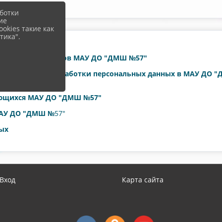
ботки
ие
okies такие как
тика".
 данных работников МАУ ДО "ДМШ №57"
е соответствия обработки персональных данных в МАУ ДО 
ающихся МАУ ДО "ДМШ №57"
МАУ ДО "ДМШ №
57"
ных
Вход
Карта сайта