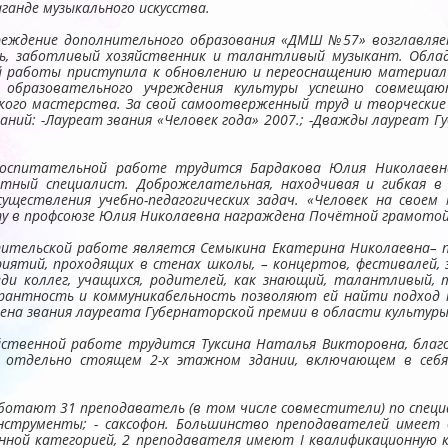
анде музыкального искусства.
реждение дополнительного образования «ДМШ №57» возглавляет
ть, заботливый хозяйственник и талантливый музыкант. Обла
 работы приступила к обновлению и переоснащению материальн
 образовательного учреждения культуры успешно совмещаю
кого мастерства. За свой самоотверженный труд и творческие
ний: -Лауреат звания «Человек года» 2007.; -Дважды лауреат Г
оспитательной работе трудится Бардакова Юлия Николаевн
отный специалист. Доброжелательная, находчивая и гибкая в 
существления учебно-педагогических задач. «Человек на своем
у в профсоюзе Юлия Николаевна награждена Почётной грамотой
ительской работе является Семыкина Екатерина Николаевна– п
риятий, проходящих в стенах школы, – концертов, фестивалей, 
и коллег, учащихся, родителей, как знающий, талантливый, 
рантность и коммуникабельность позволяют ей найти подход к
ена звания лауреата Губернаторской премии в области культуры 
твенной работе трудится Туксина Наталья Викторовна, благо
 отдельно стоящем 2-х этажном здании, включающем в себя 
отают 31 преподаватель (в том числе совместители) по специальн
е инструменты; - саксофон. Большинство преподавателей имеет
нной категорией, 2 преподавателя имеют I квалификационную