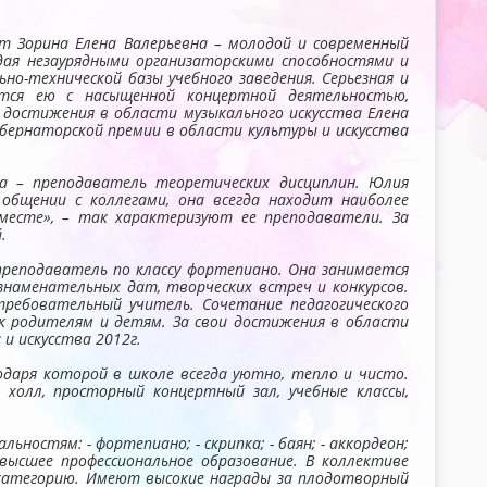
 Зорина Елена Валерьевна – молодой и современный
дая незаурядными организаторскими способностями и
о-технической базы учебного заведения. Серьезная и
тся ею с насыщенной концертной деятельностью,
 достижения в области музыкального искусства Елена
убернаторской премии в области культуры и искусства
а – преподаватель теоретических дисциплин. Юлия
общении с коллегами, она всегда находит наиболее
 месте», – так характеризуют ее преподаватели. За
.
реподаватель по классу фортепиано. Она занимается
знаменательных дат, творческих встреч и конкурсов.
требовательный учитель. Сочетание педагогического
 родителям и детям. ​За свои достижения в области
и искусства 2012г.
даря которой в школе всегда уютно, тепло и чисто.
холл, просторный концертный зал, учебные классы,
остям: - фортепиано; - скрипка; - баян; - аккордеон;
 высшее профессиональное образование. В коллективе
 категорию. Имеют высокие награды за плодотворный