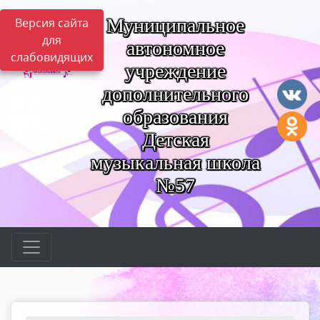
Муниципальное
Версия сайта
для
автономное
слабовидящих
учреждение
дополнительного
образования
Детская
музыкальная школа
№57