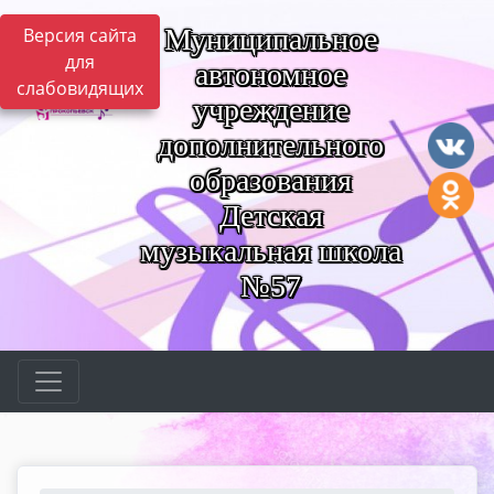
Муниципальное
Версия сайта
для
автономное
слабовидящих
учреждение
дополнительного
образования
Детская
музыкальная школа
№57