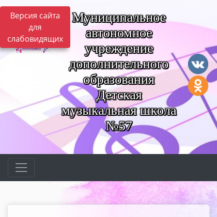
Муниципальное
Версия сайта
для
автономное
слабовидящих
учреждение
дополнительного
образования
Детская
музыкальная школа
№57