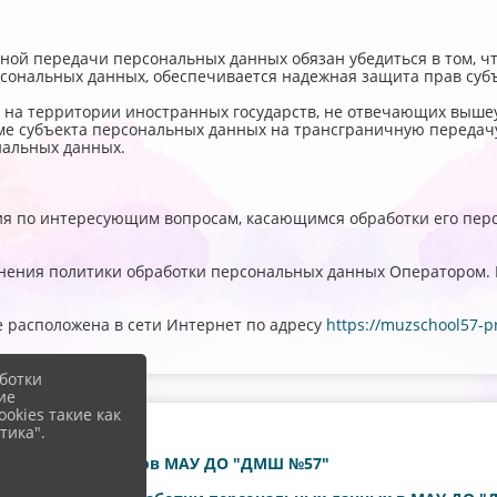
чной передачи персональных данных обязан убедиться в том, ч
рсональных данных, обеспечивается надежная защита прав суб
 на территории иностранных государств, не отвечающих выше
рме субъекта персональных данных на трансграничную передач
ональных данных.
ия по интересующим вопросам, касающимся обработки его пер
енения политики обработки персональных данных Оператором. 
пе расположена в сети Интернет по адресу
https://muzschool57-p
ботки
ие
okies такие как
тика".
 данных работников МАУ ДО "ДМШ №57"