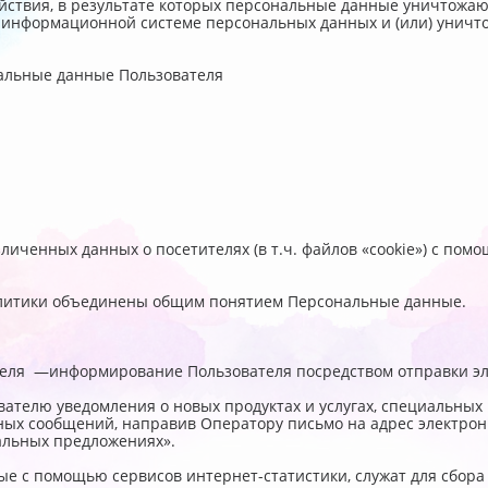
йствия, в результате которых персональные данные уничтожа
 информационной системе персональных данных и (или) унич
альные данные Пользователя
езличенных данных о посетителях (в т.ч. файлов «cookie») с по
олитики объединены общим понятием Персональные данные.
ателя —информирование Пользователя посредством отправки э
вателю уведомления о новых продуктах и услугах, специальны
нных сообщений, направив Оператору письмо на адрес электро
иальных предложениях».
е с помощью сервисов интернет-статистики, служат для сбора