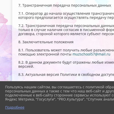
7. Трансграничная передача персональных данных
7.1. Оператор до начала осуществления трансграни
которого предполагается осуществлять передачу пе
7.2. Трансграничная передача персональных данных
только в случае наличия согласия в письменной фо
договора, стороной которого является субъект перс
8. Заключительные положения
8.1. Пользователь может получить любые разъяснен
помощью электронной почты
muzschool57@mail.ru
8.2. В данном документе будут отражены любые изм
версией.
8.3. Актуальная версия Политики в свободном досту
Пользуясь нашим сайтом, вы соглашаетесь с политикой обра
персональных данных а также с тем что наш веб-сайт и друг
подключенные к веб-сайту сторонние сервисы используют co
Яндекс Метрика, "Госуслуги", "PRO.Культура", "Спутник анали
ДОКУМЕНТЫ
Положение об обработке и защите персональных
Подробнее