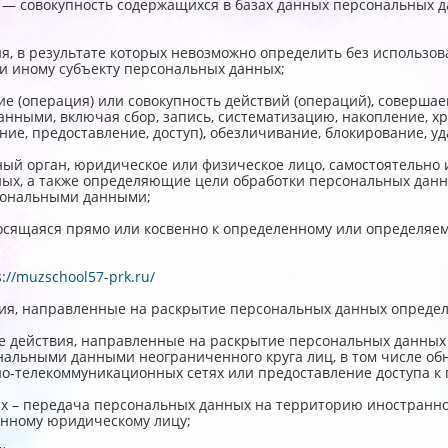
— совокупность содержащихся в базах данных персональных д
я, в результате которых невозможно определить без использ
и иному субъекту персональных данных;
ие (операция) или совокупность действий (операций), соверша
анными, включая сбор, запись, систематизацию, накопление, хр
ние, предоставление, доступ), обезличивание, блокирование, 
ный орган, юридическое или физическое лицо, самостоятельно
ых, а также определяющие цели обработки персональных данн
рсональными данными;
осящаяся прямо или косвенно к определенному или определяе
s://muzschool57-prk.ru/
вия, направленные на раскрытие персональных данных определ
е действия, направленные на раскрытие персональных данных
нальными данными неограниченного круга лиц, в том числе об
-телекоммуникационных сетях или предоставление доступа к
х – передача персональных данных на территорию иностранног
анному юридическому лицу;