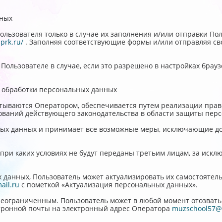
нных
ользователя только в случае их заполнения и/или отправки П
prk.ru/
. Заполняя соответствующие формы и/или отправляя св
Пользователе в случае, если это разрешено в настройках брау
ов обработки персональных данных
тываются Оператором, обеспечивается путем реализации прав
ований действующего законодательства в области защиты пер
ьных данных и принимает все возможные меры, исключающие 
 при каких условиях не будут переданы третьим лицам, за иск
х данных, Пользователь может актуализировать их самостояте
il.ru
с пометкой «Актуализация персональных данных».
неограниченным. Пользователь может в любой момент отозвать 
тронной почты на электронный адрес Оператора
muzschool57@