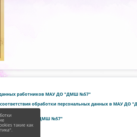
 данных работников МАУ ДО "ДМШ №57"
е соответствия обработки персональных данных в МАУ ДО 
ботки
ающихся МАУ ДО "ДМШ №57"
ие
okies такие как
МАУ ДО "ДМШ №
57"
тика".