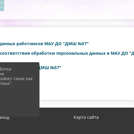
 данных работников МАУ ДО "ДМШ №57"
е соответствия обработки персональных данных в МАУ ДО 
ающихся МАУ ДО "ДМШ №57"
ботки
ие
МАУ ДО "ДМШ №
57"
okies такие как
тика".
ных
Вход
Карта сайта