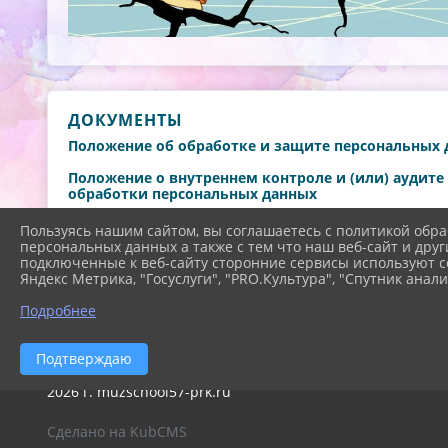
ДОКУМЕНТЫ
Положение об обработке и защите персональных
Положение о внутреннем контроле и (или) аудит
обработки персональных данных
Подожение о защите персональных данных обуч
Пользуясь нашим сайтом, вы соглашаетесь с политикой обра
персональных данных а также с тем что наш веб-сайт и друг
Политика об обработке персональных двнных в 
подключенные к веб-сайту сторонние сервисы используют co
Яндекс Метрика, "Госуслуги", "PRO.Культура", "Спутник анали
Бланки согласий на обработку персональных дан
Подробнее
Подтверждаю
2026 г. muzschool57-prk.ru
Сделано на KubCMS