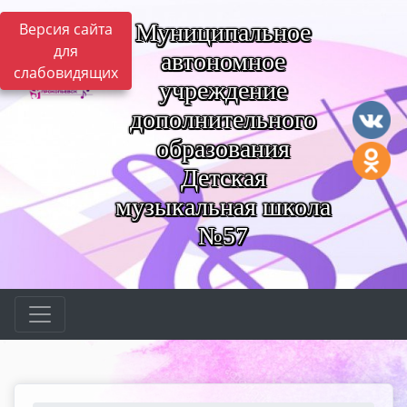
Муниципальное
Версия сайта
для
автономное
слабовидящих
учреждение
дополнительного
образования
Детская
музыкальная школа
№57