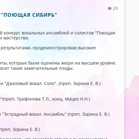
29
В "ПОЮЩАЯ СИБИРЬ"
ский конкурс вокальных ансамблей и солистов "Поющая
и мастерства.
 результатами, продемонстрировав высокие
нты, которые были оценены жюри на высшем уровне.
осит такие замечательные плоды.
 "Джазовый вокал. Соло". (преп. Зорина Е. В.)
(преп. Трифонова Т.Л., конц. Мацех Н.Н.)
Эстрадный вокал. Ансамбль" (преп. Зорина Е. В.)
реп. Зорина Е. В.)