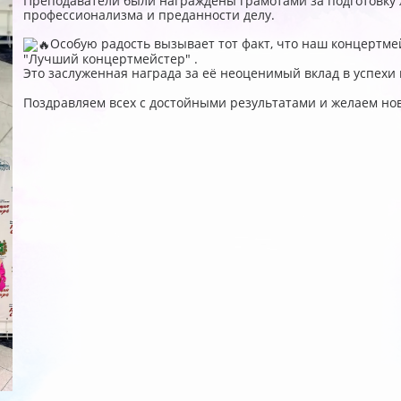
Преподаватели были награждены грамотами за подготовку л
профессионализма и преданности делу.
Особую радость вызывает тот факт, что наш концертм
"Лучший концертмейстер" .
Это заслуженная награда за её неоценимый вклад в успехи
Поздравляем всех с достойными результатами и желаем но