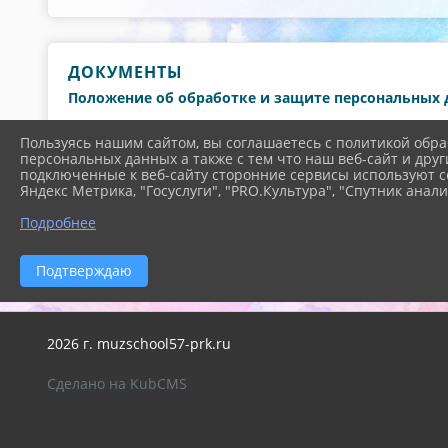
ДОКУМЕНТЫ
Положение об обработке и защите персональных
Положение о внутреннем контроле и (или) аудит
Пользуясь нашим сайтом, вы соглашаетесь с политикой обра
обработки персональных данных
персональных данных а также с тем что наш веб-сайт и друг
подключенные к веб-сайту сторонние сервисы используют co
Подожение о защите персональных данных обуч
Яндекс Метрика, "Госуслуги", "PRO.Культура", "Спутник анали
Политика об обработке персональных двнных в 
Подробнее
Бланки согласий на обработку персональных дан
Подтверждаю
2026 г. muzschool57-prk.ru
Сделано на KubCMS