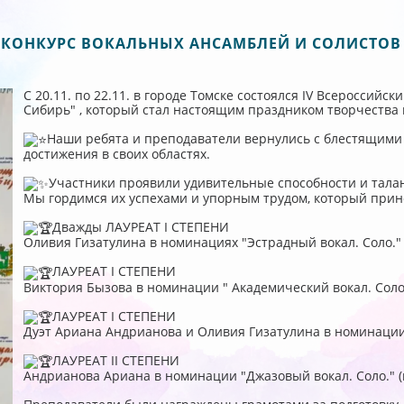
 КОНКУРС ВОКАЛЬНЫХ АНСАМБЛЕЙ И СОЛИСТО
С 20.11. по 22.11. в городе Томске состоялся IV Всероссий
Сибирь" , который стал настоящим праздником творчества 
Наши ребята и преподаватели вернулись с блестящими
достижения в своих областях.
Участники проявили удивительные способности и тала
Мы гордимся их успехами и упорным трудом, который прин
Дважды ЛАУРЕАТ I СТЕПЕНИ
Оливия Гизатулина в номинациях "Эстрадный вокал. Соло." и
ЛАУРЕАТ I СТЕПЕНИ
Виктория Бызова в номинации " Академический вокал. Соло"
ЛАУРЕАТ I СТЕПЕНИ
Дуэт Ариана Андрианова и Оливия Гизатулина в номинации "
ЛАУРЕАТ II СТЕПЕНИ
Андрианова Ариана в номинации "Джазовый вокал. Соло." (п