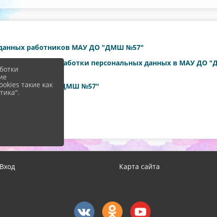
 данных работников МАУ ДО "ДМШ №57"
е соответствия обработки персональных данных в МАУ ДО 
ботки
ие
okies такие как
ающихся МАУ ДО "ДМШ №57"
тика".
МАУ ДО "ДМШ №
57"
ных
Вход
Карта сайта