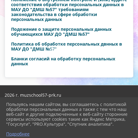
соответствия обработки персональных данных в
МАУ ДО "ДМШ №57" требованиям
законодательства в сфере обработки
персональных данных
Подожение о защите персональных данных
обучающихся МАУ ДО "ДМШ №57"
Политика об обработке персональных двнных в
МАУ ДО "ДМШ №
57"
Бланки согласий на обработку персональных
данных
2026 г. muzschool57-prk.ru
Вход
Пользуясь нашим сайтом, вы соглашаетесь с политикой
Карта сайта
обработки персональных данных а также с тем что наш
Политика обработки персональных данных
веб-сайт и другие подключенные к веб-сайту сторонние
сервисы используют cookies такие как Яндекс Метрика,
Сделано на KubCMS
"Госуслуги", "PRO.Культура", "Спутник аналитика".
Разработка и поддержка
Подробнее