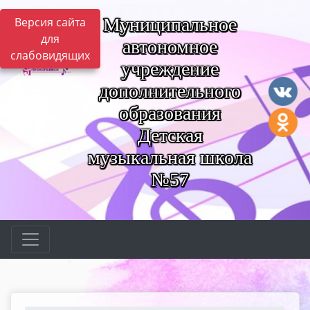
Муниципальное
Версия сайта
для
автономное
слабовидящих
учреждение
дополнительного
образования
Детская
музыкальная школа
№57