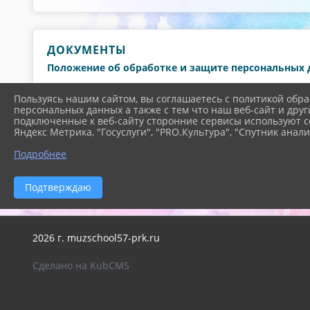
ДОКУМЕНТЫ
Положение об обработке и защите персональных
Положение о внутреннем контроле и (или) аудит
Пользуясь нашим сайтом, вы соглашаетесь с политикой обра
обработки персональных данных
персональных данных а также с тем что наш веб-сайт и друг
подключенные к веб-сайту сторонние сервисы используют co
Подожение о защите персональных данных обуч
Яндекс Метрика, "Госуслуги", "PRO.Культура", "Спутник анали
Политика об обработке персональных двнных в 
Подробнее
Бланки согласий на обработку персональных дан
Подтверждаю
2026 г. muzschool57-prk.ru
Сделано на KubCMS