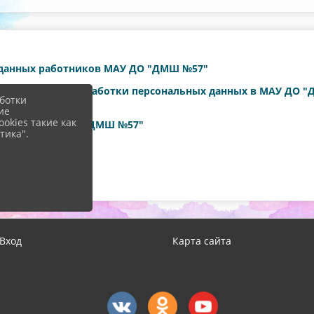
 данных работников МАУ ДО "ДМШ №57"
е соответствия обработки персональных данных в МАУ ДО 
ботки
ие
okies такие как
ающихся МАУ ДО "ДМШ №57"
тика".
МАУ ДО "ДМШ №
57"
ных
Вход
Карта сайта