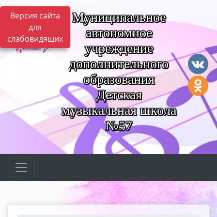
Муниципальное
Версия сайта
для
автономное
слабовидящих
учреждение
дополнительного
образования
Детская
музыкальная школа
№57