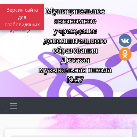
Муниципальное
Версия сайта
для
автономное
слабовидящих
учреждение
дополнительного
образования
Детская
музыкальная школа
№57