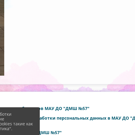
 данных работников МАУ ДО "ДМШ №57"
ботки
е соответствия обработки персональных данных в МАУ ДО 
ие
okies такие как
тика".
ающихся МАУ ДО "ДМШ №57"