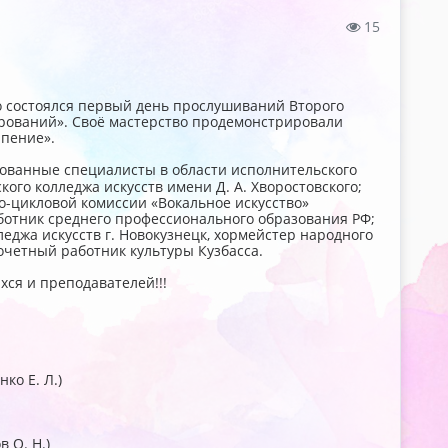
15
ово состоялся первый день прослушиваний Второго
арований». Своё мастерство продемонстрировали
пение».
ованные специалисты в области исполнительского
ого колледжа искусств имени Д. А. Хворостовского;
-цикловой комиссии «Вокальное искусство»
аботник среднего профессионального образования РФ;
еджа искусств г. Новокузнецк, хормейстер народного
очетный работник культуры Кузбасса.
ся и преподавателей!!!
ко Е. Л.)
 О. Н.)