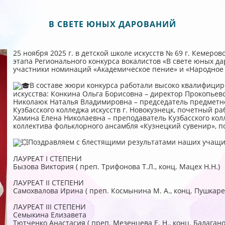
В СВЕТЕ ЮНЫХ ДАРОВАНИЙ
25 ноября 2025 г. в детской школе искусств № 69 г. Кемер
этапа Регионального конкурса вокалистов «В свете юных д
участники номинаций «Академическое пение» и «Народное 
В составе жюри конкурса работали высоко квалифицир
искусства: Конкина Ольга Борисовна – директор Прокопьевск
Николаюк Наталья Владимировна – председатель предметно
Кузбасского колледжа искусств г. Новокузнецк, почетный р
Хамина Елена Николаевна – преподаватель Кузбасского колл
коллектива фольклорного ансамбля «Кузнецкий сувенир», п
Поздравляем с блестящими результатами наших учащих
ЛАУРЕАТ I СТЕПЕНИ
Бызова Виктория ( преп. Трифонова Т.Л., конц. Мацех Н.Н.)
ЛАУРЕАТ II СТЕПЕНИ
Самохвалова Ирина ( преп. Космынина М. А., конц. Пушкарен
ЛАУРЕАТ III СТЕПЕНИ
Семыкина Елизавета
Тютченко Анастасия ( преп. Мезенцева Е. Н., конц. Балаганов