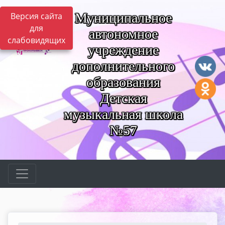
Муниципальное
Версия сайта
для
автономное
слабовидящих
учреждение
дополнительного
образования
Детская
музыкальная школа
№57