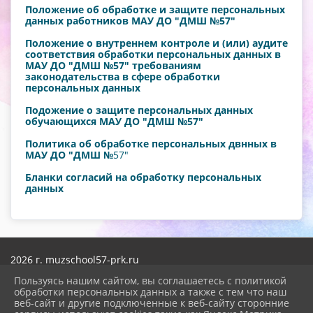
Положение об обработке и защите персональных
данных работников МАУ ДО "ДМШ №57"
Положение о внутреннем контроле и (или) аудите
соответствия обработки персональных данных в
МАУ ДО "ДМШ №57" требованиям
законодательства в сфере обработки
персональных данных
Подожение о защите персональных данных
обучающихся МАУ ДО "ДМШ №57"
Политика об обработке персональных двнных в
МАУ ДО "ДМШ №
57"
Бланки согласий на обработку персональных
данных
2026 г. muzschool57-prk.ru
Вход
Пользуясь нашим сайтом, вы соглашаетесь с политикой
Карта сайта
обработки персональных данных а также с тем что наш
Политика обработки персональных данных
веб-сайт и другие подключенные к веб-сайту сторонние