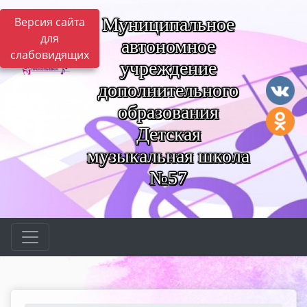
Муниципальное
Версия сайта
для
автономное
слабовидящих
учреждение
дополнительного
образования
Детская
музыкальная школа
№57