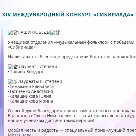
XIV МЕЖДУНАРОДНЫЙ КОНКУРС «СИБИРИАДА»
НАШИ ПОБЕДЫ
Учащиеся отделения «Музыкальный фольклор» с победами в
«Сибириада»!
Наши таланты блестяще представили богатство народной к
Лауреат I степени
•Полина Бондарь
Лауреаты III степени
•Семыкина Елизавета
•Тютченко Анастасия
•Калашникова Юлия
•Калашникова Ирина
От всей души благодарим наших замечательных преподава
Балаганова Олега Николаевича — за их колоссальный труд, 
нашим ученикам достичь таких вершин!
Особая честь и радость — специальный приз «Лучший преп
Мезенцева!