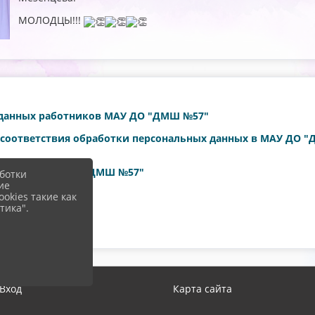
МОЛОДЦЫ!!!
 данных работников МАУ ДО "ДМШ №57"
е соответствия обработки персональных данных в МАУ ДО 
ающихся МАУ ДО "ДМШ №57"
ботки
ие
МАУ ДО "ДМШ №
57"
okies такие как
тика".
ных
Вход
Карта сайта