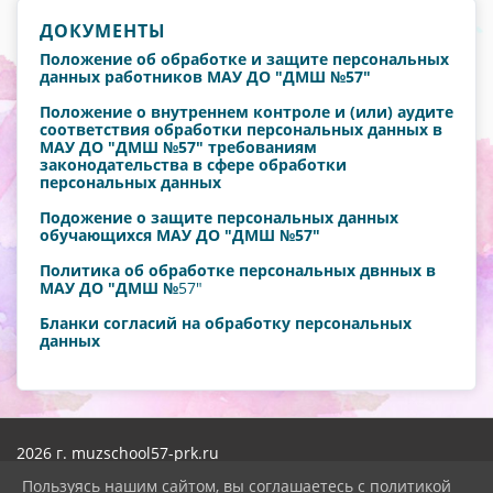
ДОКУМЕНТЫ
Положение об обработке и защите персональных
данных работников МАУ ДО "ДМШ №57"
Положение о внутреннем контроле и (или) аудите
соответствия обработки персональных данных в
МАУ ДО "ДМШ №57" требованиям
законодательства в сфере обработки
персональных данных
Подожение о защите персональных данных
обучающихся МАУ ДО "ДМШ №57"
Политика об обработке персональных двнных в
МАУ ДО "ДМШ №
57"
Бланки согласий на обработку персональных
данных
2026 г. muzschool57-prk.ru
Вход
Пользуясь нашим сайтом, вы соглашаетесь с политикой
Карта сайта