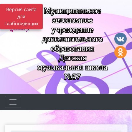
Муниципальное
Версия сайта
для
автономное
слабовидящих
учреждение
дополнительного
образования
Детская
музыкальная школа
№57