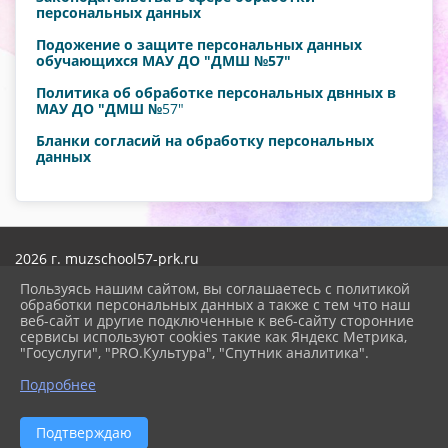
персональных данных
Подожение о защите персональных данных
обучающихся МАУ ДО "ДМШ №57"
Политика об обработке персональных двнных в
МАУ ДО "ДМШ №
57"
Бланки согласий на обработку персональных
данных
2026 г. muzschool57-prk.ru
Вход
Пользуясь нашим сайтом, вы соглашаетесь с политикой
Карта сайта
обработки персональных данных а также с тем что наш
Политика обработки персональных данных
веб-сайт и другие подключенные к веб-сайту сторонние
сервисы используют cookies такие как Яндекс Метрика,
Сделано на KubCMS
"Госуслуги", "PRO.Культура", "Спутник аналитика".
Разработка и поддержка
Подробнее
Подтверждаю