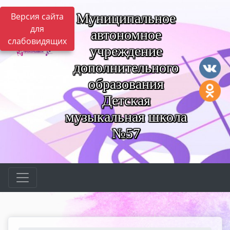
Муниципальное
Версия сайта
для
автономное
слабовидящих
учреждение
дополнительного
образования
Детская
музыкальная школа
№57